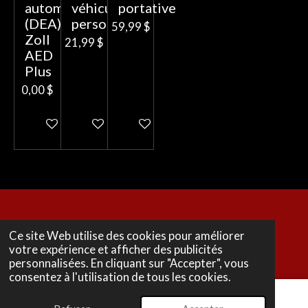
automatisé
véhicule
portative
(DEA)
personnel
59,99 $
Zoll
21,99 $
AED
Plus
0,00 $
Ajouter au panier
Ajouter au panier
Ajouter au panier
© 2025 Impact-Vital
Ce site Web utilise des cookies pour améliorer
Propulsé par
Webador
votre expérience et afficher des publicités
personnalisées. En cliquant sur "Accepter", vous
consentez à l'utilisation de tous les cookies.