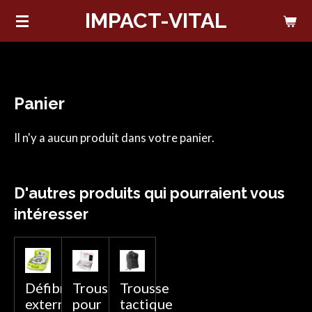
IMPACT-VITAL
Passer
au
contenu
principal
Panier
Il n'y a aucun produit dans votre panier.
D'autres produits qui pourraient vous
intéresser
Défibrillateur
Trousse
Trousse
externe
pour
tactique