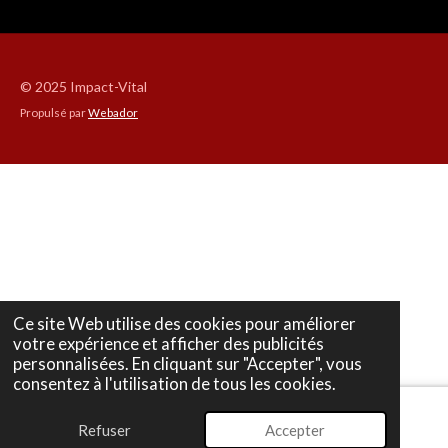
g
g
g
g
e
e
e
e
r
r
r
r
© 2025 Impact-Vital
Propulsé par
Webador
Ce site Web utilise des cookies pour améliorer
votre expérience et afficher des publicités
personnalisées. En cliquant sur "Accepter", vous
consentez à l'utilisation de tous les cookies.
Refuser
Accepter
E-mail
Téléphone