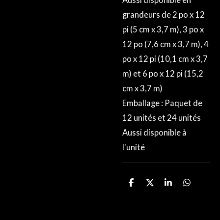
grandeurs de 2 po x 12
pi (5 cm x 3,7 m), 3 po x
12 po (7,6 cm x 3,7 m), 4
po x 12 pi (10,1 cm x 3,7
m) et 6 po x 12 pi (15,2
cm x 3,7 m)
Emballage : Paquet de
12 unités et 24 unités
Aussi disponible à
l'unité
P
P
P
P
a
a
a
a
r
r
r
r
t
t
t
t
a
a
a
a