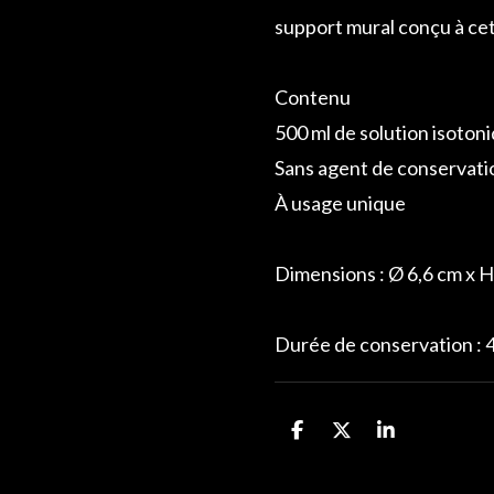
support mural conçu à cet
Contenu
500 ml de solution isotoni
Sans agent de conservati
À usage unique
Dimensions : Ø 6,6 cm x H
Durée de conservation : 4
P
P
P
a
a
a
r
r
r