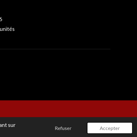
 6
 unités
Propulsé par
Webador
ant sur
Refuser
Accepter