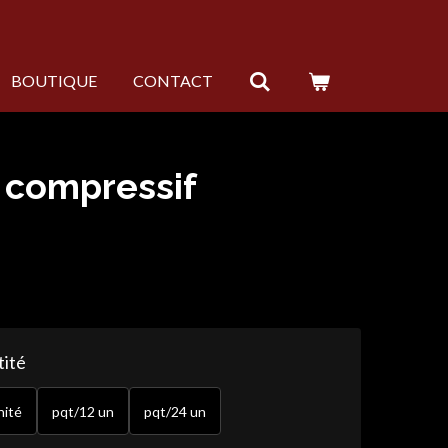
BOUTIQUE
CONTACT
compressif
ité
nité
pqt/12 un
pqt/24 un