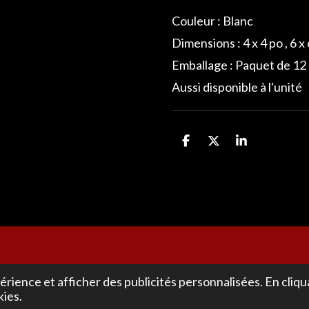
Couleur : Blanc
Dimensions : 4 x 4 po , 6 x
Emballage : Paquet de 12
Aussi disponible à l'unité
P
P
P
a
a
a
r
r
r
t
t
t
a
a
a
g
g
g
e
e
e
r
r
r
érience et afficher des publicités personnalisées. En cliqu
kies.