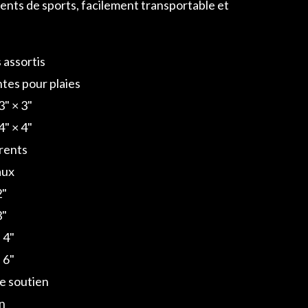
nts de sports, facilement transportable et
 assortis
ntes pour plaies
3" × 3"
4" × 4"
rents
aux
2"
3"
 4"
 6"
e soutien
on