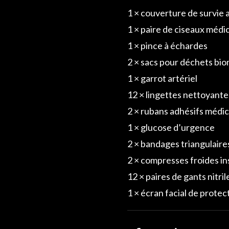
1 × couverture de survie
1 × paire de ciseaux médi
1 × pince à échardes
2 × sacs pour déchets bi
1 × garrot artériel
12 × lingettes nettoyante
2 × rubans adhésifs médi
1 × glucose d’urgence
2 × bandages triangulaire
2 × compresses froides i
12 × paires de gants nitril
1 × écran facial de prote