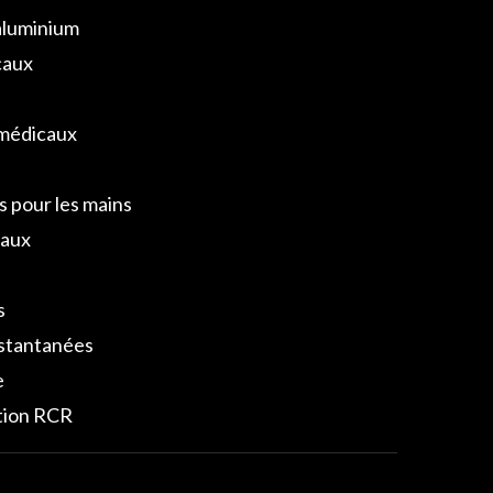
 aluminium
caux
omédicaux
s pour les mains
caux
s
nstantanées
e
ction RCR