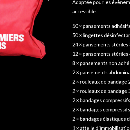
Adaptée pour les évèneme
accessible.
50 × pansements adhésifs
50 × lingettes désinfecta
24 × pansements stériles 
12 × pansements stériles 
8 × pansements non adhé
2 × pansements abdomin
2 × rouleaux de bandage 
2 × rouleaux de bandage 
2 × bandages compressifs
2 × bandages compressifs
2 × bandages élastiques d
1 × attelle d’immobilisati